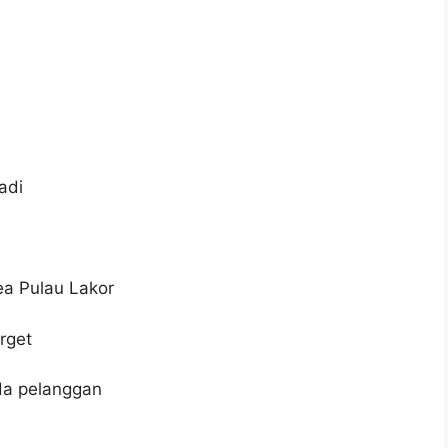
adi
ea Pulau Lakor
rget
da pelanggan