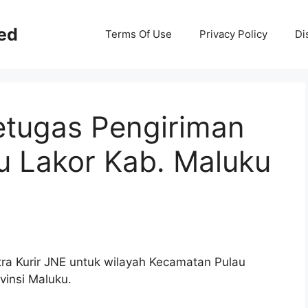
ed
Terms Of Use
Privacy Policy
Di
etugas Pengiriman
u Lakor Kab. Maluku
tra Kurir JNE untuk wilayah Kecamatan Pulau
vinsi Maluku.