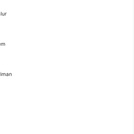
lur
tem
riman