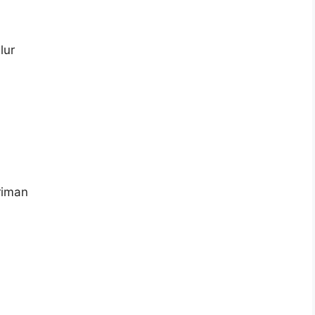
lur
riman