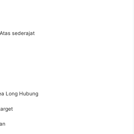
Atas sederajat
rea Long Hubung
target
gan