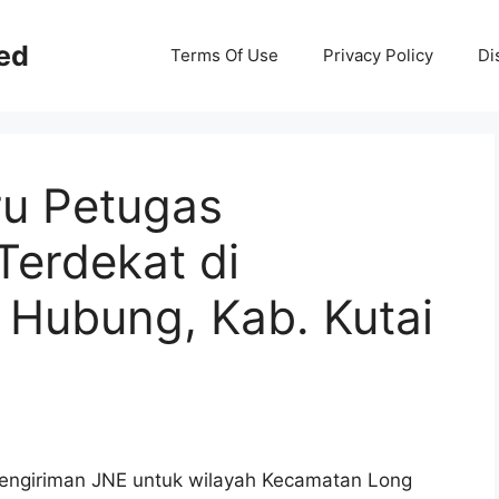
ed
Terms Of Use
Privacy Policy
Di
ru Petugas
Terdekat di
Hubung, Kab. Kutai
 Pengiriman JNE untuk wilayah Kecamatan Long