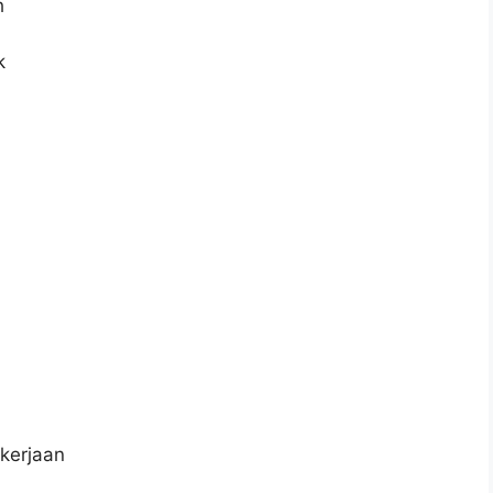
h
k
kerjaan