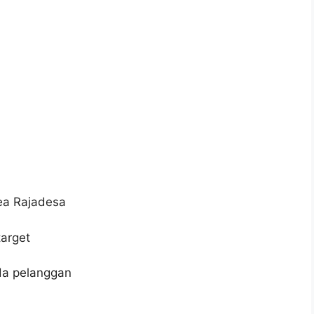
ea Rajadesa
target
da pelanggan