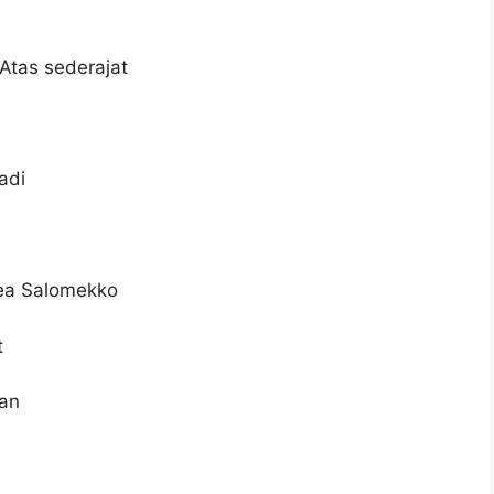
Atas sederajat
adi
rea Salomekko
t
gan