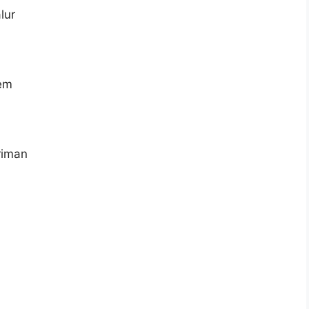
lur
tem
riman