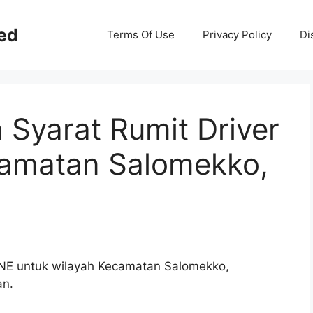
ed
Terms Of Use
Privacy Policy
Di
Syarat Rumit Driver
camatan Salomekko,
 JNE untuk wilayah Kecamatan Salomekko,
an.