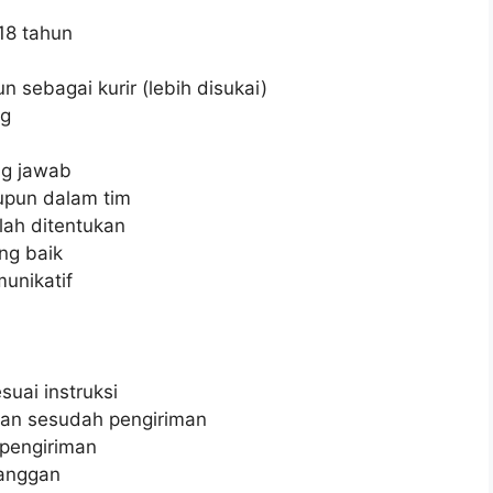
18 tahun
 sebagai kurir (lebih disukai)
ng
ung jawab
upun dalam tim
lah ditentukan
ng baik
unikatif
suai instruksi
dan sesudah pengiriman
pengiriman
langgan