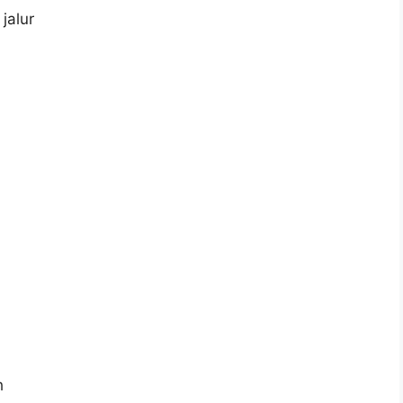
jalur
h