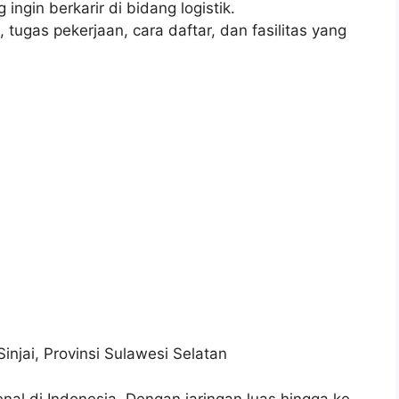
ngin berkarir di bidang logistik.
tugas pekerjaan, cara daftar, dan fasilitas yang
injai, Provinsi Sulawesi Selatan
nal di Indonesia. Dengan jaringan luas hingga ke