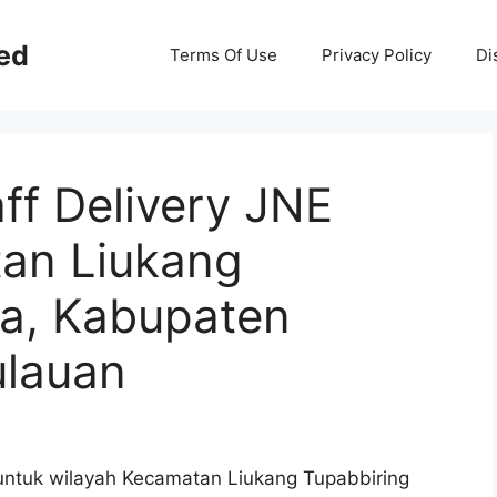
ed
Terms Of Use
Privacy Policy
Di
aff Delivery JNE
an Liukang
ra, Kabupaten
ulauan
E untuk wilayah Kecamatan Liukang Tupabbiring