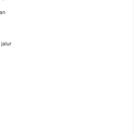
gan
jalur