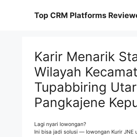
Skip
to
Top CRM Platforms Review
content
Karir Menarik St
Wilayah Kecamat
Tupabbiring Uta
Pangkajene Kep
Lagi nyari lowongan?
Ini bisa jadi solusi — lowongan Kurir JN