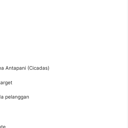
ea Antapani (Cicadas)
target
da pelanggan
ute