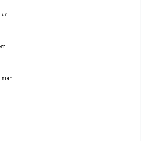
lur
tem
riman