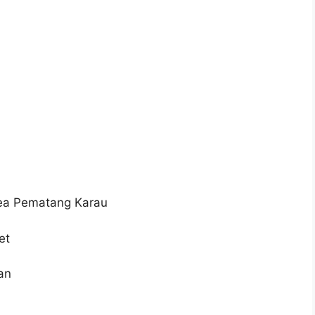
rea Pematang Karau
et
an