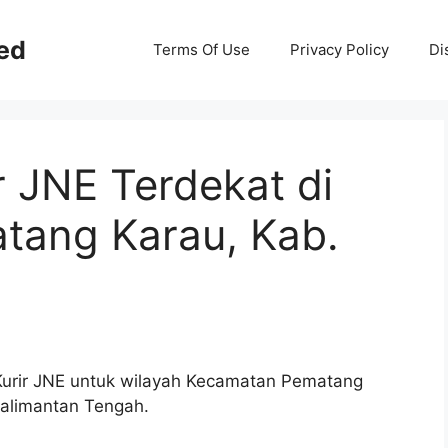
ed
Terms Of Use
Privacy Policy
Di
r JNE Terdekat di
tang Karau, Kab.
 Kurir JNE untuk wilayah Kecamatan Pematang
Kalimantan Tengah.