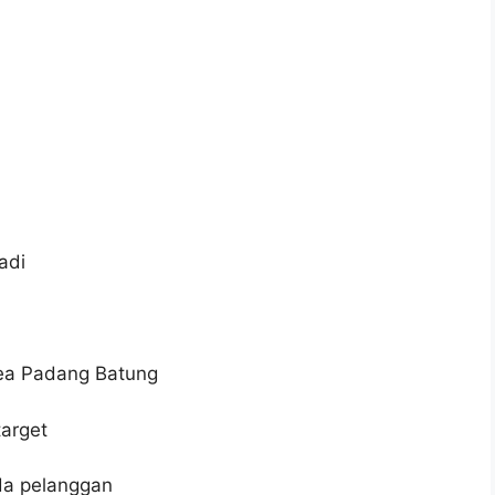
adi
rea Padang Batung
target
da pelanggan