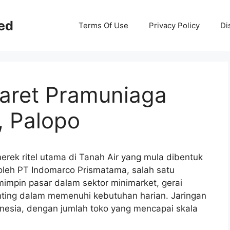
ed
Terms Of Use
Privacy Policy
Di
maret Pramuniaga
, Palopo
rek ritel utama di Tanah Air yang mula dibentuk
i oleh PT Indomarco Prismatama, salah satu
mimpin pasar dalam sektor minimarket, gerai
enting dalam memenuhi kebutuhan harian. Jaringan
onesia, dengan jumlah toko yang mencapai skala